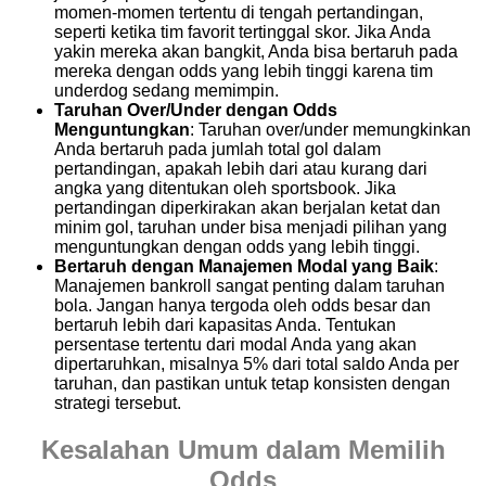
momen-momen tertentu di tengah pertandingan,
seperti ketika tim favorit tertinggal skor. Jika Anda
yakin mereka akan bangkit, Anda bisa bertaruh pada
mereka dengan odds yang lebih tinggi karena tim
underdog sedang memimpin.
Taruhan Over/Under dengan Odds
Menguntungkan
: Taruhan over/under memungkinkan
Anda bertaruh pada jumlah total gol dalam
pertandingan, apakah lebih dari atau kurang dari
angka yang ditentukan oleh sportsbook. Jika
pertandingan diperkirakan akan berjalan ketat dan
minim gol, taruhan under bisa menjadi pilihan yang
menguntungkan dengan odds yang lebih tinggi.
Bertaruh dengan Manajemen Modal yang Baik
:
Manajemen bankroll sangat penting dalam taruhan
bola. Jangan hanya tergoda oleh odds besar dan
bertaruh lebih dari kapasitas Anda. Tentukan
persentase tertentu dari modal Anda yang akan
dipertaruhkan, misalnya 5% dari total saldo Anda per
taruhan, dan pastikan untuk tetap konsisten dengan
strategi tersebut.
Kesalahan Umum dalam Memilih
Odds