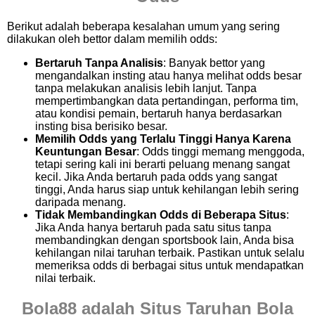
Berikut adalah beberapa kesalahan umum yang sering
dilakukan oleh bettor dalam memilih odds:
Bertaruh Tanpa Analisis
: Banyak bettor yang
mengandalkan insting atau hanya melihat odds besar
tanpa melakukan analisis lebih lanjut. Tanpa
mempertimbangkan data pertandingan, performa tim,
atau kondisi pemain, bertaruh hanya berdasarkan
insting bisa berisiko besar.
Memilih Odds yang Terlalu Tinggi Hanya Karena
Keuntungan Besar
: Odds tinggi memang menggoda,
tetapi sering kali ini berarti peluang menang sangat
kecil. Jika Anda bertaruh pada odds yang sangat
tinggi, Anda harus siap untuk kehilangan lebih sering
daripada menang.
Tidak Membandingkan Odds di Beberapa Situs
:
Jika Anda hanya bertaruh pada satu situs tanpa
membandingkan dengan sportsbook lain, Anda bisa
kehilangan nilai taruhan terbaik. Pastikan untuk selalu
memeriksa odds di berbagai situs untuk mendapatkan
nilai terbaik.
Bola88 adalah Situs Taruhan Bola