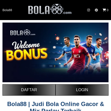
Bola88
0
DAFTAR
LOGIN
Bola88 | Judi Bola Online Gacor &
Mix Parlay Terbaik