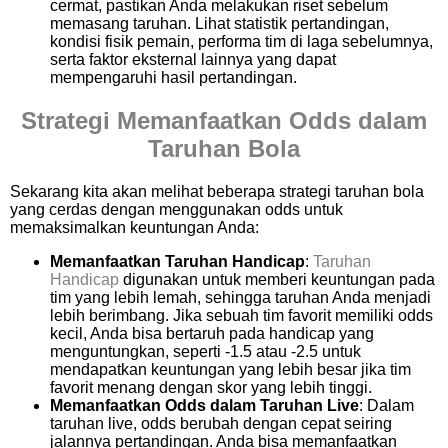
cermat, pastikan Anda melakukan riset sebelum
memasang taruhan. Lihat statistik pertandingan,
kondisi fisik pemain, performa tim di laga sebelumnya,
serta faktor eksternal lainnya yang dapat
mempengaruhi hasil pertandingan.
Strategi Memanfaatkan Odds dalam
Taruhan Bola
Sekarang kita akan melihat beberapa strategi taruhan bola
yang cerdas dengan menggunakan odds untuk
memaksimalkan keuntungan Anda:
Memanfaatkan Taruhan Handicap
:
Taruhan
Handicap
digunakan untuk memberi keuntungan pada
tim yang lebih lemah, sehingga taruhan Anda menjadi
lebih berimbang. Jika sebuah tim favorit memiliki odds
kecil, Anda bisa bertaruh pada handicap yang
menguntungkan, seperti -1.5 atau -2.5 untuk
mendapatkan keuntungan yang lebih besar jika tim
favorit menang dengan skor yang lebih tinggi.
Memanfaatkan Odds dalam Taruhan Live
: Dalam
taruhan live, odds berubah dengan cepat seiring
jalannya pertandingan. Anda bisa memanfaatkan